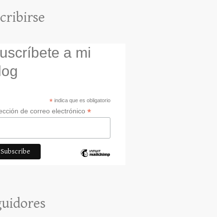
cribirse
uscríbete a mi
log
*
indica que es obligatorio
*
ección de correo electrónico
uidores