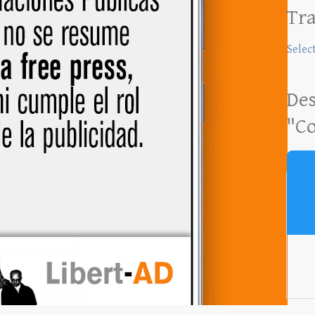
Tra
Selec
Des
"Co