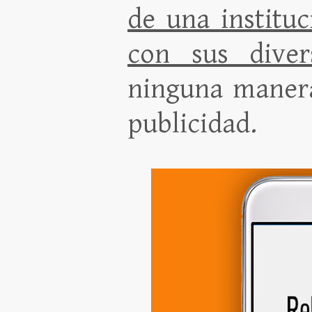
de una institu
con sus diver
ninguna manera
publicidad.