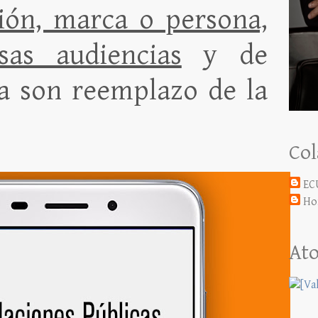
ción, marca o persona,
sas audiencias
y de
 son reemplazo de la
Col
EC
Ho
Ato